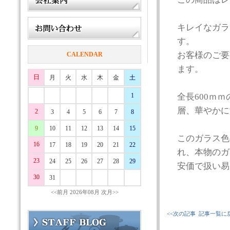
キレイなガラ
す。
お客様のご要
CALENDAR
ます。
日
月
火
水
木
金
土
1
全長600ｍ
層、華やかに
2
3
4
5
6
7
8
9
10
11
12
13
14
15
このガラス色
16
17
18
19
20
21
22
れ、本物のガ
23
24
25
26
27
28
29
安価で扱い易
30
31
<<前月
2026年08月
次月>>
<<次の記事
記事一覧に