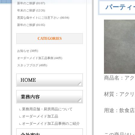
新年のご挨拶 (01/07)
パーティ
年末のご挨拶 (12/26)
悪質な偽サイトにご注意下さい (06/04)
新年のご挨拶 (01/05)
CATEGORIES
お知らせ (38件)
オーダーメイド加工品事例 (44件)
スタッフブログ (49件)
商品名：アク
材質：アクリ
業務用店舗・厨房用品について
用途：飲食店
オーダーメイド加工品
オーダーメイド加工品事例のご紹介
この商品はレ