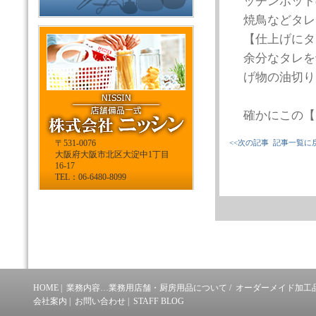
ッチンポット
焼鳥などタレ
【仕上げにタ
余分なタレを
げ物の油切り
確かにこの【
〒531-0076
<<次の記事
記事一覧に
大阪府大阪市北区大淀中1丁目
16-17
TEL：06-6480-8099
HOME
|
業務内容…業務用店舗・厨房用品について
/
オーダーメイド加工
会社案内
|
お問い合わせ
|
STAFF BLOG