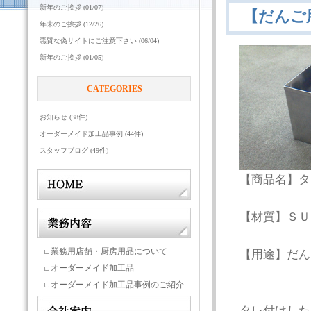
新年のご挨拶 (01/07)
【だんご
年末のご挨拶 (12/26)
悪質な偽サイトにご注意下さい (06/04)
新年のご挨拶 (01/05)
CATEGORIES
お知らせ (38件)
オーダーメイド加工品事例 (44件)
スタッフブログ (49件)
【商品名】タ
【材質】ＳＵ
業務用店舗・厨房用品について
【用途】だん
オーダーメイド加工品
オーダーメイド加工品事例のご紹介
タレ付けした