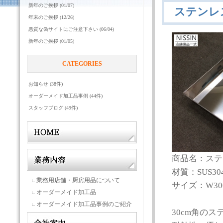
新年のご挨拶 (01/07)
ステンレ
年末のご挨拶 (12/26)
悪質な偽サイトにご注意下さい (06/04)
新年のご挨拶 (01/05)
CATEGORIES
お知らせ (38件)
オーダーメイド加工品事例 (44件)
スタッフブログ (49件)
商品名：ステ
材質：SUS30
業務用店舗・厨房用品について
サイズ：W300
オーダーメイド加工品
オーダーメイド加工品事例のご紹介
30cm角の