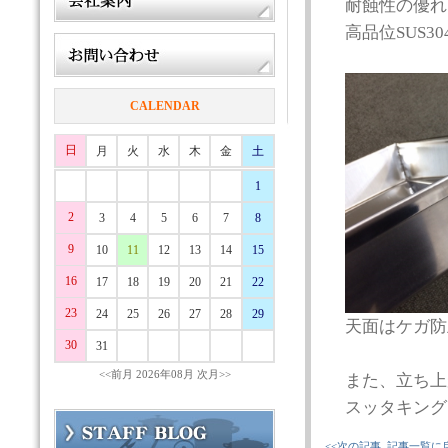
耐蝕性の優れ
高品位SUS3
CALENDAR
日
月
火
水
木
金
土
1
2
3
4
5
6
7
8
9
10
11
12
13
14
15
16
17
18
19
20
21
22
23
24
25
26
27
28
29
天面はケガ防
30
31
<<前月
2026年08月
次月>>
また、立ち上
スッタキング
<<次の記事
記事一覧に